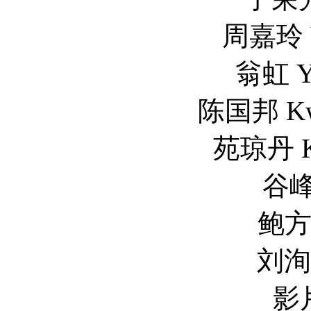
周嘉玲 Va
翁虹 Yv
陈国邦 Kwo
苑琼丹 Ki
谷峰 
鲍方 
刘洵 
影