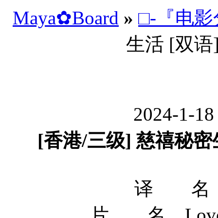
Maya✿Board
»
□-『电
生活 [双语][
2024-1-18
[香港/三级] 慈禧秘密生活
译 名 
片 名 Lover of