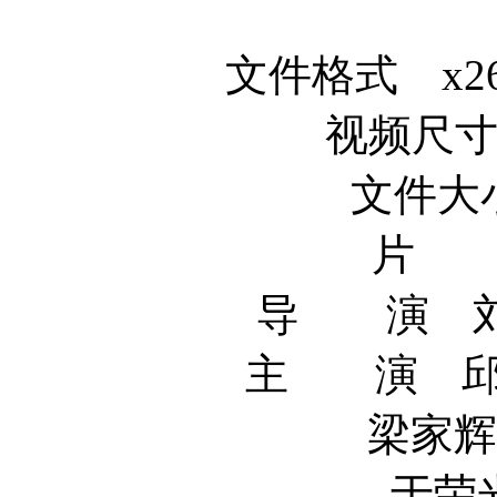
文件格式 x264 
视频尺寸 1
文件大小
片 长
导 演 刘伟强
主 演 邱淑贞 
梁家辉 T
于荣光 