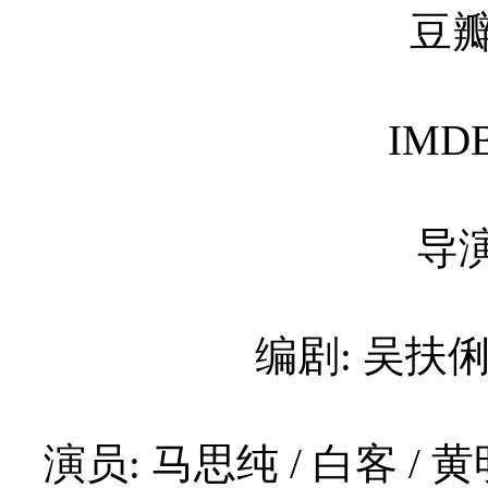
豆瓣
IMD
导演
编剧: 吴扶俐
演员: 马思纯 / 白客 / 黄