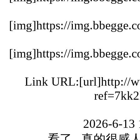
[img]https://img.bbegge.
[img]https://img.bbegge.
Link URL:[url]http:/
ref=7kk
2026-6-13 
看了 真的很感人