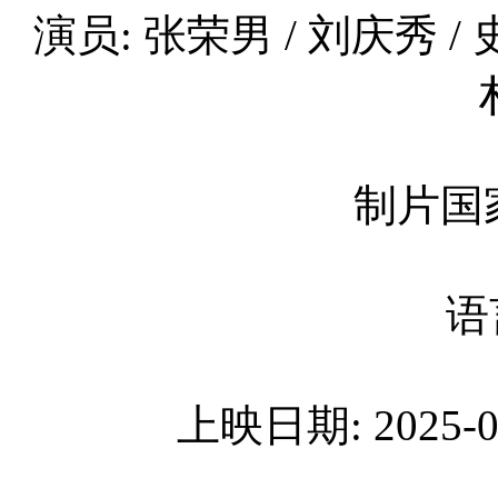
演员: 张荣男 / 刘庆秀 / 
制片国家
语
上映日期: 2025