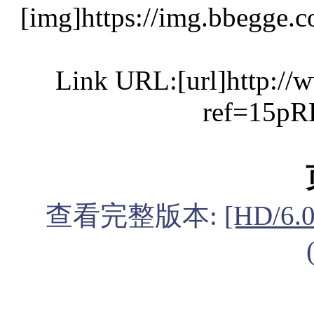
[img]https://img.bbegge.
Link URL:[url]http:/
ref=15p
查看完整版本:
[HD/6.