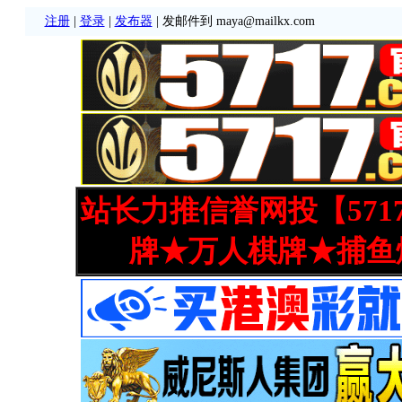
注册
|
登录
|
发布器
| 发邮件到 maya@mailkx.com
站长力推信誉网投【571
牌★万人棋牌★捕鱼