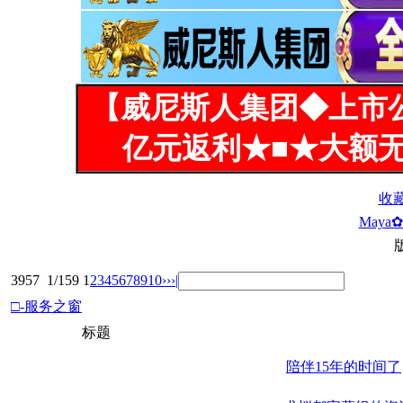
【威尼斯人集团◆上市
亿元返利★■★大额无
收
Maya✿
3957
1/159
1
2
3
4
5
6
7
8
9
10
››
›|
□-服务之窗
标题
陪伴15年的时间了