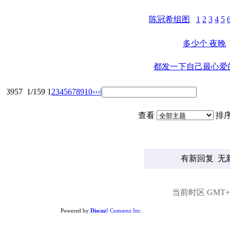
陈冠希组图
1
2
3
4
5
多少个 夜晚
都发一下自己最心爱
3957
1/159
1
2
3
4
5
6
7
8
9
10
››
›|
查看
排
有新回复
无
当前时区 GMT+8,
Powered by
Discuz!
Comsenz Inc.