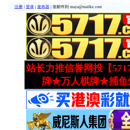
注册
|
登录
|
发布器
| 发邮件到 maya@mailkx.com
站长力推信誉网投【571
牌★万人棋牌★捕鱼