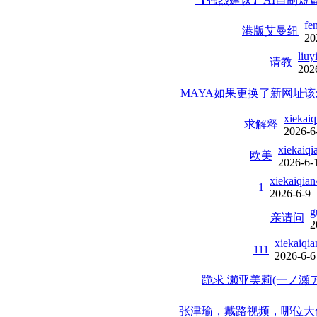
fe
港版艾曼纽
20
liu
请教
202
MAYA如果更换了新网址
xiekai
求解释
2026-6
xiekaiq
欧美
2026-6-
xiekaiqia
1
2026-6-9
g
亲请问
2
xiekaiqi
111
2026-6-6
跪求 濑亚美莉(一ノ瀬ア
张津瑜，戴路视频，哪位大