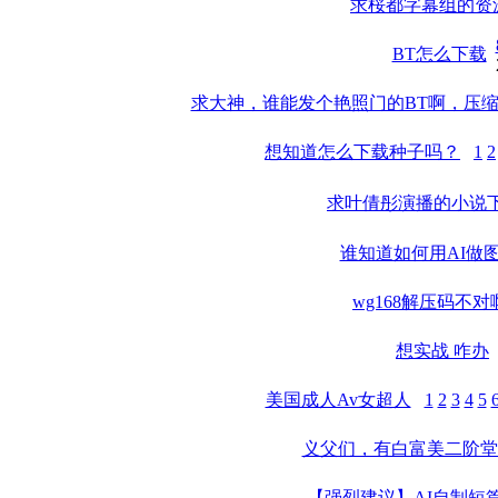
求桜都字幕组的资
BT怎么下载
求大神，谁能发个艳照门的BT啊，压
想知道怎么下载种子吗？
1
2
求叶倩彤演播的小说
谁知道如何用AI做
wg168解压码不对
想实战 咋办
美国成人Av女超人
1
2
3
4
5
义父们，有白富美二阶堂
【强烈建议】AI自制短