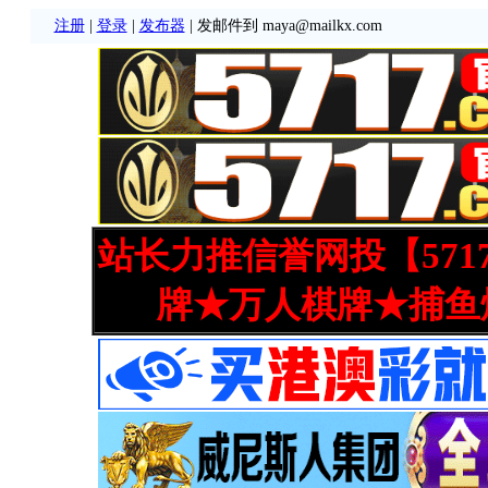
注册
|
登录
|
发布器
| 发邮件到 maya@mailkx.com
站长力推信誉网投【571
牌★万人棋牌★捕鱼