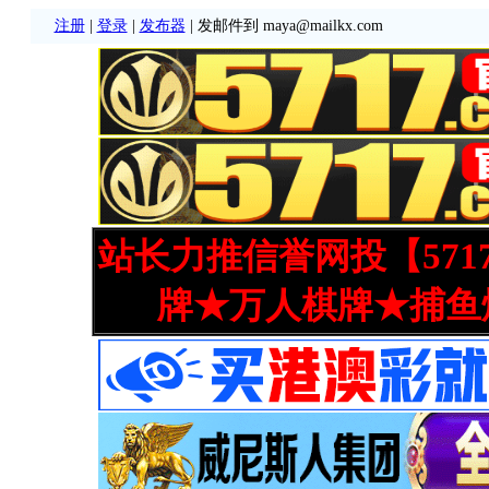
注册
|
登录
|
发布器
| 发邮件到 maya@mailkx.com
站长力推信誉网投【571
牌★万人棋牌★捕鱼