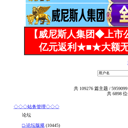
【威尼斯人集团◆上市
亿元返利★■★大额无
共
109276
篇主题 /
5959099
共
6898
位
◇◇◇站务管理◇◇◇
论坛
□-论坛版规
(10445)