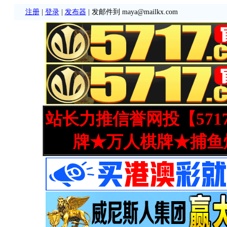
注册
|
登录
|
发布器
| 发邮件到 maya@mailkx.com
站长力推信誉网投【571
牌★万人棋牌★捕鱼