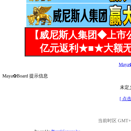
【威尼斯人集团◆上市
亿元返利★■★大额无
Maya
Maya✿Board 提示信息
未定
[ 点
当前时区 GMT+8,