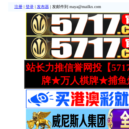
注册
|
登录
|
发布器
| 发邮件到 maya@mailkx.com
站长力推信誉网投【571
牌★万人棋牌★捕鱼