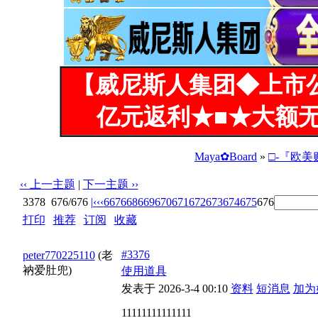
【威尼斯人集团◆上市
亿元返利★■★大额无
Maya✿Board
»
□-『欧美
‹‹ 上一主题
|
下一主题 ››
3378
676/676
|‹
‹‹
667
668
669
670
671
672
673
674
675
676
打印
|
推荐
|
订阅
|
收藏
标题: [5.17]人兽大战绝对精彩[13P]
#3376
peter770225110
(老
衲爱肚兜)
使用道具
发表于 2026-3-4 00:10
资料
短消息
加为
11111111111111