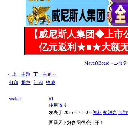
【威尼斯人集团◆上市
亿元返利★■★大额无
Maya✿Board
»
□-服
‹‹ 上一主题
|
下一主题 ››
打印
|
推荐
|
订阅
|
收藏
标题: 图霸天下好多图很难打开了
snaker
#1
使用道具
发表于 2025-6-7 21:06
资料
短消息
加为
图霸天下好多图很难打开了