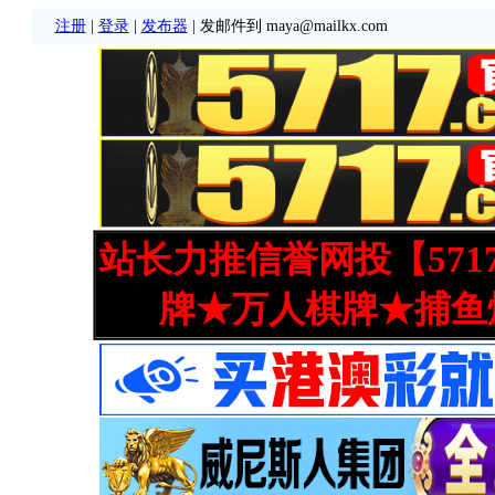
注册
|
登录
|
发布器
| 发邮件到 maya@mailkx.com
站长力推信誉网投【571
牌★万人棋牌★捕鱼