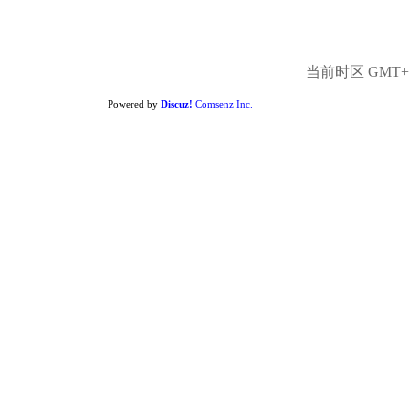
当前时区 GMT+8,
Powered by
Discuz!
Comsenz Inc.