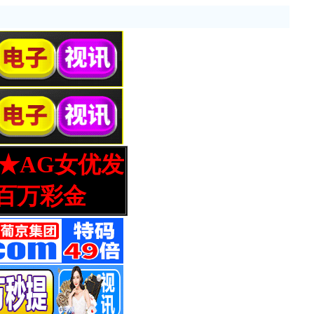
营★AG女优发
百万彩金