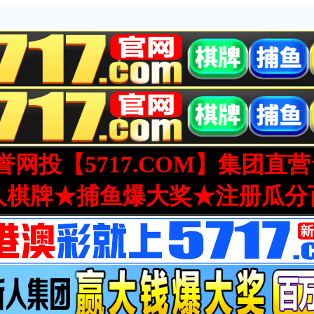
网投【5717.COM】集团直
人棋牌★捕鱼爆大奖★注册瓜分