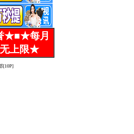
誉★■★每月
%无上限★
10P]