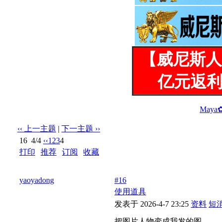
【威尼斯人
亿元返利
Maya✿
‹‹ 上一主题
|
下一主题 ››
16
4/4
‹‹
1
2
3
4
打印
|
推荐
|
订阅
|
收藏
标题: 紧身衣包裹着巨大的乳房和圆润的臀部[10P]
yaoyadong
#16
使用道具
发表于 2026-4-7 23:25
资料
短
把图片人物变成我发的图