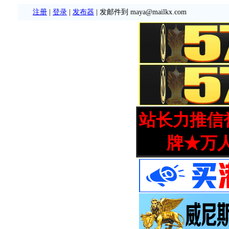
注册
|
登录
|
发布器
| 发邮件到 maya@mailkx.com
站长力推信誉
牌★万