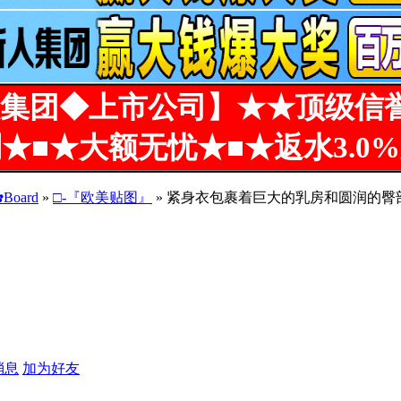
集团◆上市公司】★★顶级信
★■★大额无忧★■★返水3.0
Board
»
□-『欧美贴图』
» 紧身衣包裹着巨大的乳房和圆润的臀部[
消息
加为好友