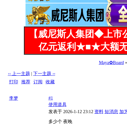
【威尼斯人集团◆上市
亿元返利★■★大额无
Maya✿Board
‹‹ 上一主题
|
下一主题 ››
打印
|
推荐
|
订阅
|
收藏
标题: 多少个 夜晚
#1
李梦
使用道具
发表于 2026-1-12 23:12
资料
短消息
加
多少个 夜晚