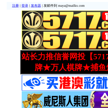
注册
|
登录
|
发布器
| 发邮件到 maya@mailkx.com
站长力推信誉网投【571
牌★万人棋牌★捕鱼