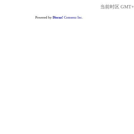
当前时区 GMT+8,
Powered by
Discuz!
Comsenz Inc.