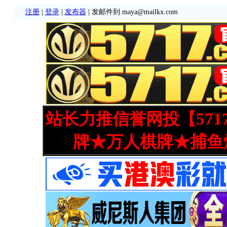
注册
|
登录
|
发布器
| 发邮件到 maya@mailkx.com
站长力推信誉网投【571
牌★万人棋牌★捕鱼