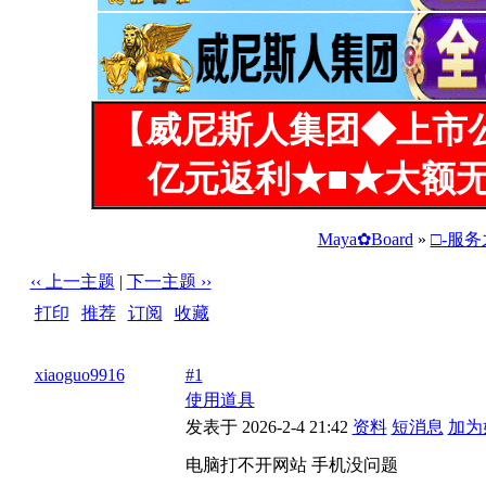
【威尼斯人集团◆上市
亿元返利★■★大额无
Maya✿Board
»
□-服
‹‹ 上一主题
|
下一主题 ››
打印
|
推荐
|
订阅
|
收藏
标题: 电脑打不开网站 手机没问题
xiaoguo9916
#1
使用道具
发表于 2026-2-4 21:42
资料
短消息
加为
电脑打不开网站 手机没问题