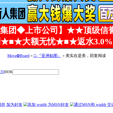
集团◆上市公司】★★顶级信
★■★大额无忧★■★返水3.0
Maya✿Board
»
□-『亚洲贴图』
» 美实在是美，回复阅读
935
6936
消息
加为好友