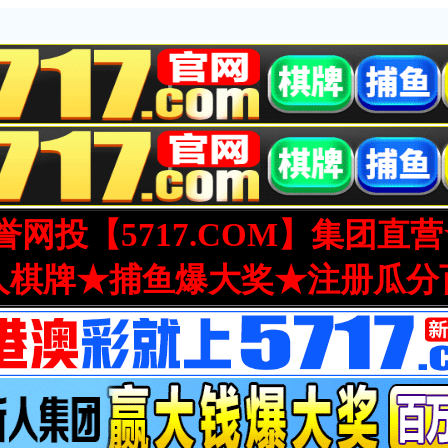
网投【5717.COM】集团直
人棋牌★捕鱼爆大奖★注册瓜分