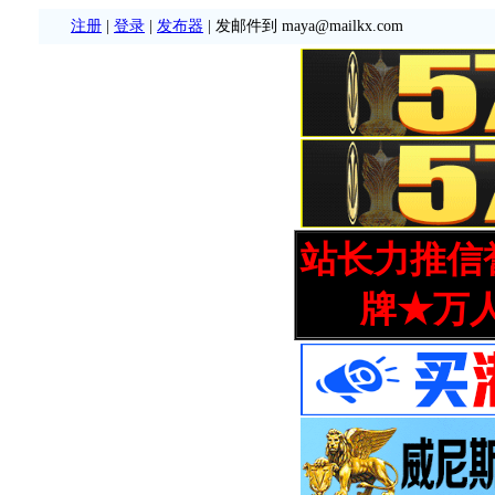
注册
|
登录
|
发布器
| 发邮件到 maya@mailkx.com
站长力推信誉
牌★万