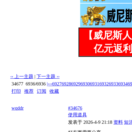
【威尼斯人
亿元返利
‹‹ 上一主题
|
下一主题 ››
34677
6936/6936
|‹
‹‹
6927
6928
6929
6930
6931
6932
6933
6934
6
打印
|
推荐
|
订阅
|
收藏
标题: 美实在是美，回复阅读
wqddr
#34676
使用道具
发表于 2026-4-9 21:18
资料
短