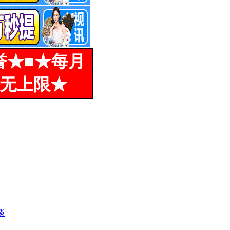
誉★■★每月
%无上限★