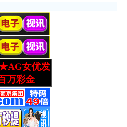
营★AG女优发
百万彩金