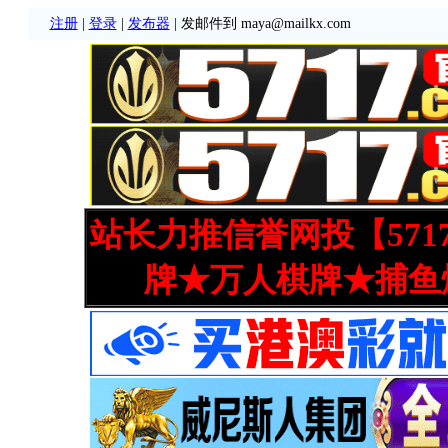
注册
|
登录
|
发布器
| 发邮件到 maya@mailkx.com
站长力推信誉网投【571
牌★万人棋牌★捕鱼