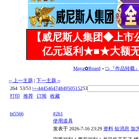
【威尼斯人集团◆上市
亿元返利★■★大额无
Maya✿Board
»
□-『作品转载
‹‹ 上一主题
|
下一主题 ››
264
53/53
|‹
‹‹
44
45
46
47
48
49
50
51
52
53
打印
|
推荐
|
订阅
|
收藏
标题: 彭大美女被全班男生轮奸(看贴不回烂JJ)
ht5566
#261
使用道具
发表于 2026-7-16 23:29
资料
短消息
加