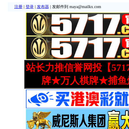
注册
|
登录
|
发布器
| 发邮件到 maya@mailkx.com
站长力推信誉网投【571
牌★万人棋牌★捕鱼