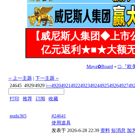
【威尼斯人集团◆上市
亿元返利★■★大额无
Maya✿Board
»
□-『欧
‹‹ 上一主题
|
下一主题 ››
24645
4929/4929
|‹
‹‹
4920
4921
4922
4923
4924
4925
4926
4927
49
打印
|
推荐
|
订阅
|
收藏
标题: 爲什麽好多圖片都打不開
gudu365
#24641
使用道具
发表于 2026-6-28 22:39
资料
短消息
加