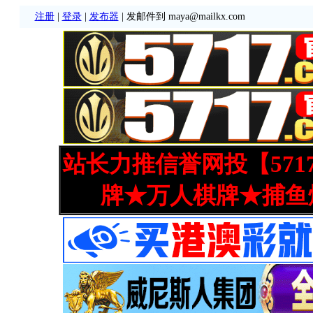
注册
|
登录
|
发布器
| 发邮件到 maya@mailkx.com
站长力推信誉网投【571
牌★万人棋牌★捕鱼