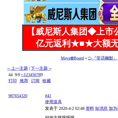
【威尼斯人集团◆上市
亿元返利★■★大额无
Maya✿Board
»
□-『笑话幽默』
‹‹ 上一主题
|
下一主题 ››
44
9/9
‹‹
1
2
3
4
5
6
7
8
9
打印
|
推荐
|
订阅
|
收藏
标题: 笑话，供大家娱乐（看得高兴就回一下）
987654320
#41
使用道具
发表于 2020-4-2 02:48
资料
短消息
加为
好地方呀呀呀呀