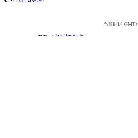
44
9/9
‹‹
1
2
3
4
5
6
7
8
9
当前时区 GMT+8,
Powered by
Discuz!
Comsenz Inc.