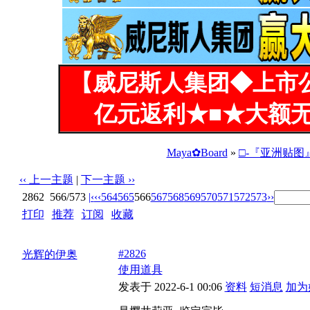
【威尼斯人集团◆上市
亿元返利★■★大额无
Maya✿Board
»
□-『亚洲贴图
‹‹ 上一主题
|
下一主题 ››
2862
566/573
|‹
‹‹
564
565
566
567
568
569
570
571
572
573
››
打印
|
推荐
|
订阅
|
收藏
标题: 极品MM开放的全过程，美不美你决定
#2826
光辉的伊奥
使用道具
发表于 2022-6-1 00:06
资料
短消息
加为