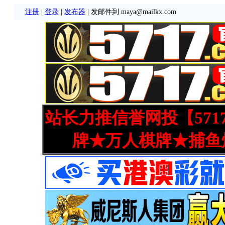
注册
|
登录
|
发布器
| 发邮件到 maya@mailkx.com
站长力推信誉网投【571
牌★万人棋牌★捕鱼