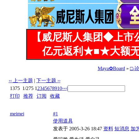
【威尼斯人集团◆上市
亿元返利★■★大额无
Maya✿Board
»
□-
‹‹ 上一主题
|
下一主题 ››
1375
1/275
1
2
3
4
5
6
7
8
9
10
››
›|
打印
|
推荐
|
订阅
|
收藏
标题: 爱玛雅 爱生活 爱自己
meimei
#1
使用道具
发表于 2005-3-26 18:47
资料
短消息
加