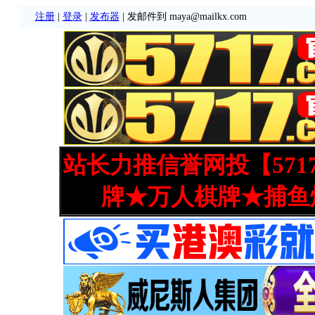
注册
|
登录
|
发布器
| 发邮件到 maya@mailkx.com
站长力推信誉网投【571
牌★万人棋牌★捕鱼