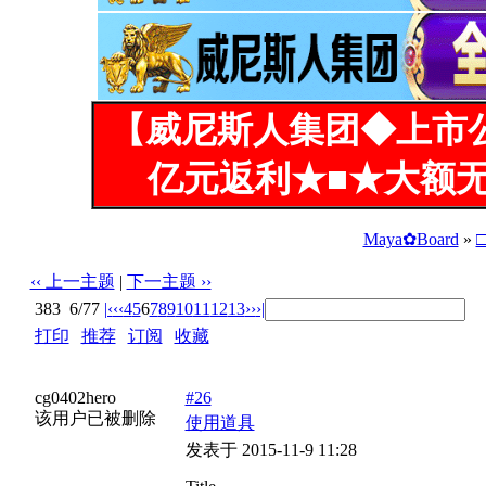
【威尼斯人集团◆上市
亿元返利★■★大额无
Maya✿Board
»
‹‹ 上一主题
|
下一主题 ››
383
6/77
|‹
‹‹
4
5
6
7
8
9
10
11
12
13
››
›|
打印
|
推荐
|
订阅
|
收藏
标题: 微信吊妹妹攻略
cg0402hero
#26
该用户已被删除
使用道具
发表于 2015-11-9 11:28