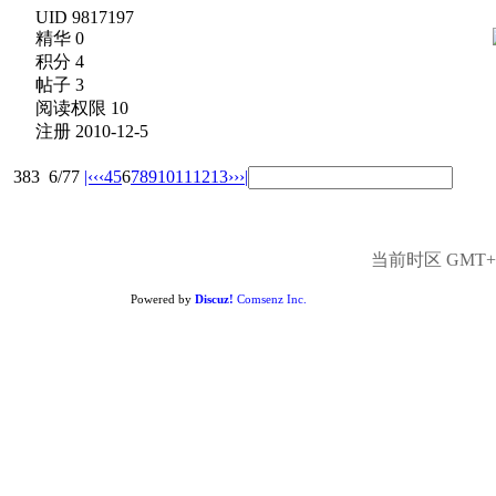
UID 9817197
精华 0
积分 4
帖子 3
阅读权限 10
注册 2010-12-5
383
6/77
|‹
‹‹
4
5
6
7
8
9
10
11
12
13
››
›|
当前时区 GMT+8,
Powered by
Discuz!
Comsenz Inc.