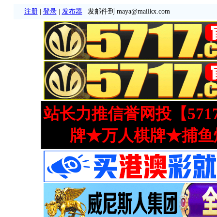
注册
|
登录
|
发布器
| 发邮件到 maya@mailkx.com
站长力推信誉网投【571
牌★万人棋牌★捕鱼