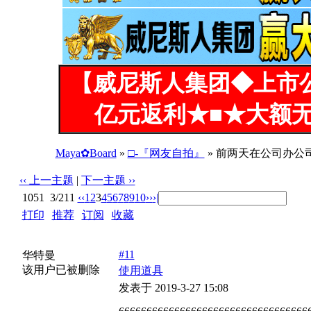
【威尼斯人集团◆上市
亿元返利★■★大额无
Maya✿Board
»
□-『网友自拍』
» 前两天在公司办公
‹‹ 上一主题
|
下一主题 ››
1051
3/211
‹‹
1
2
3
4
5
6
7
8
9
10
››
›|
打印
|
推荐
|
订阅
|
收藏
标题: 前两天在公司办公司捡到一个小姐姐的U盘，里面有她
#11
华特曼
该用户已被删除
使用道具
发表于 2019-3-27 15:08