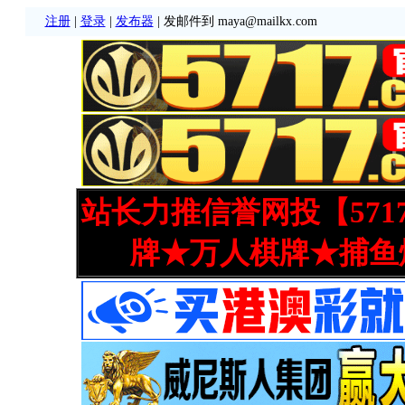
注册
|
登录
|
发布器
| 发邮件到 maya@mailkx.com
站长力推信誉网投【571
牌★万人棋牌★捕鱼