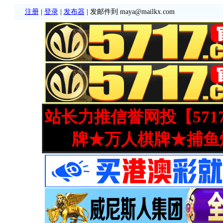
注册
|
登录
|
发布器
| 发邮件到 maya@mailkx.com
站长力推信誉网投【571
牌★万人棋牌★捕鱼