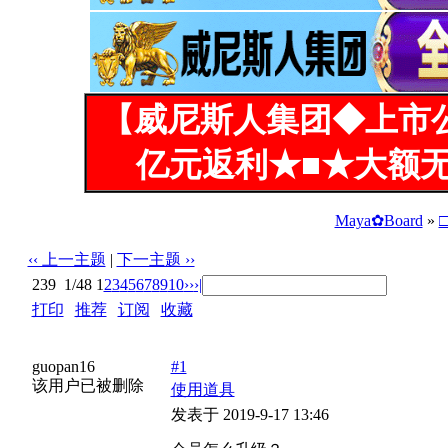
【威尼斯人集团◆上市
亿元返利★■★大额无
Maya✿Board
»
‹‹ 上一主题
|
下一主题 ››
239
1/48
1
2
3
4
5
6
7
8
9
10
››
›|
打印
|
推荐
|
订阅
|
收藏
标题: 会员怎么升级？
guopan16
#1
该用户已被删除
使用道具
发表于 2019-9-17 13:46