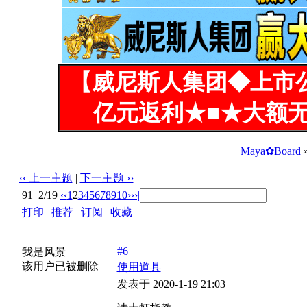
【威尼斯人集团◆上市
亿元返利★■★大额无
Maya✿Board
‹‹ 上一主题
|
下一主题 ››
91
2/19
‹‹
1
2
3
4
5
6
7
8
9
10
››
›|
打印
|
推荐
|
订阅
|
收藏
标题: 请大虾指教
#6
我是风景
该用户已被删除
使用道具
发表于 2020-1-19 21:03