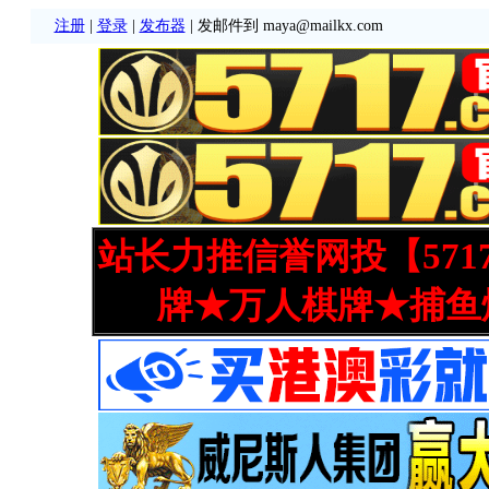
注册
|
登录
|
发布器
| 发邮件到 maya@mailkx.com
站长力推信誉网投【571
牌★万人棋牌★捕鱼