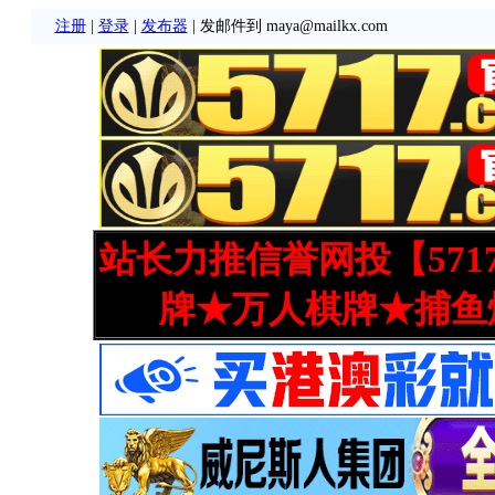
注册
|
登录
|
发布器
| 发邮件到 maya@mailkx.com
站长力推信誉网投【571
牌★万人棋牌★捕鱼