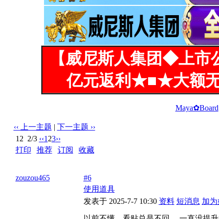
【威尼斯人集团◆上市
亿元返利★■★大额无
Maya✿Board
‹‹ 上一主题
|
下一主题 ››
12
2/3
‹‹
1
2
3
››
打印
|
推荐
|
订阅
|
收藏
标题: 小慧
zouzou465
#6
使用道具
发表于 2025-7-7 10:30
资料
短消息
加为
以前不懂，看贴总是不回 ，一直没提