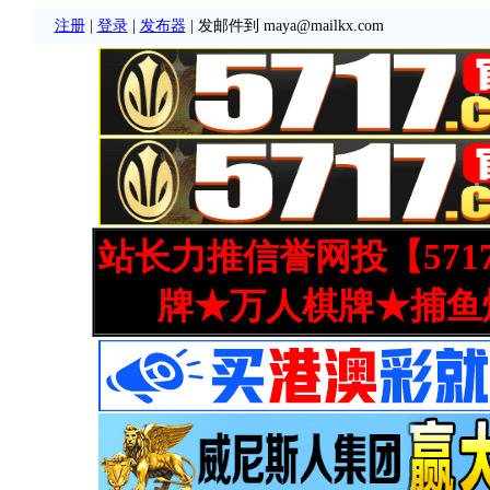
注册
|
登录
|
发布器
| 发邮件到 maya@mailkx.com
站长力推信誉网投【571
牌★万人棋牌★捕鱼