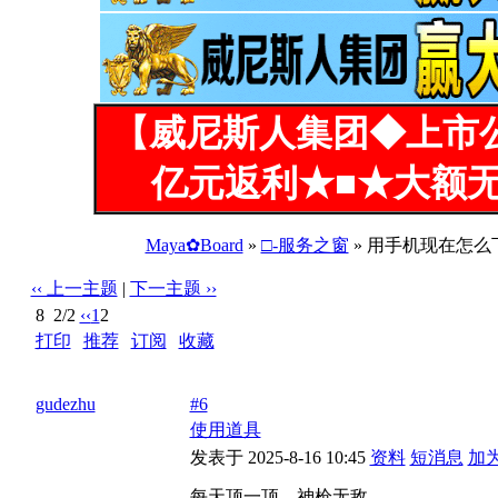
【威尼斯人集团◆上市
亿元返利★■★大额无
Maya✿Board
»
□-服务之窗
» 用手机现在怎么
‹‹ 上一主题
|
下一主题 ››
8
2/2
‹‹
1
2
打印
|
推荐
|
订阅
|
收藏
标题: 用手机现在怎么下不了bt种子，一点就调到网页广告，
gudezhu
#6
使用道具
发表于 2025-8-16 10:45
资料
短消息
加
每天顶一顶，神枪无敌