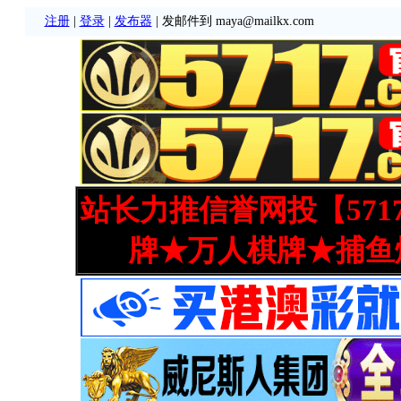
注册
|
登录
|
发布器
| 发邮件到 maya@mailkx.com
站长力推信誉网投【571
牌★万人棋牌★捕鱼