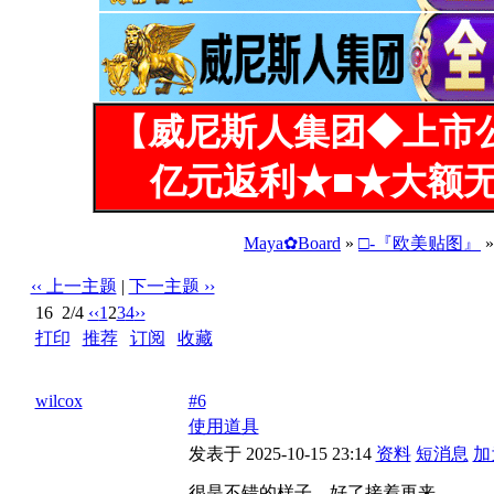
【威尼斯人集团◆上市
亿元返利★■★大额无
Maya✿Board
»
□-『欧美贴图』
‹‹ 上一主题
|
下一主题 ››
16
2/4
‹‹
1
2
3
4
››
打印
|
推荐
|
订阅
|
收藏
标题: 紧身衣包裹着巨大的乳房和圆润的臀部[10P]
wilcox
#6
使用道具
发表于 2025-10-15 23:14
资料
短消息
加
很是不错的样子，好了接着再来