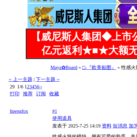
【威尼斯人集团◆上市
亿元返利★■★大额无
Maya✿Board
»
□-『欧美贴图』
» 性感
‹‹ 上一主题
|
下一主题 ››
29
1/6
1
2
3
4
5
6
››
打印
|
推荐
|
订阅
|
收藏
标题: 性感火辣的模特，拥有可爱的脸蛋，并且不怕露出逼逼[
lipengfox
#1
使用道具
发表于 2025-7-25 14:19
资料
短消息
加
性感火辣的模特，拥有可爱的脸蛋，并且不