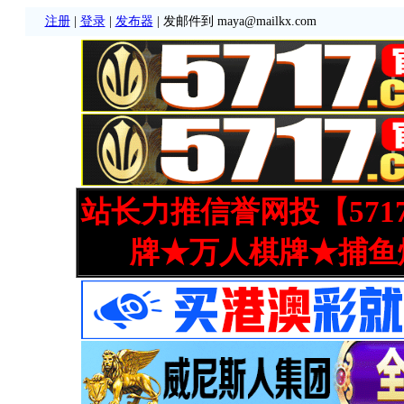
注册
|
登录
|
发布器
| 发邮件到 maya@mailkx.com
站长力推信誉网投【571
牌★万人棋牌★捕鱼