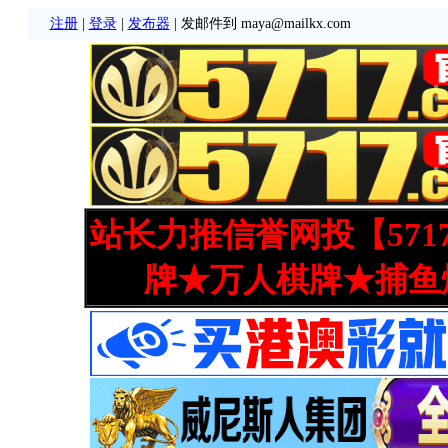
注册
|
登录
|
发布器
| 发邮件到 maya@mailkx.com
站长力推信誉网投【571
牌★万人棋牌★捕鱼