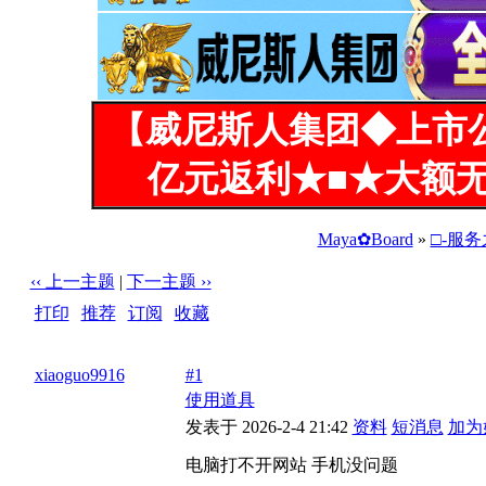
【威尼斯人集团◆上市
亿元返利★■★大额无
Maya✿Board
»
□-服
‹‹ 上一主题
|
下一主题 ››
打印
|
推荐
|
订阅
|
收藏
标题: 电脑打不开网站 手机没问题
xiaoguo9916
#1
使用道具
发表于 2026-2-4 21:42
资料
短消息
加为
电脑打不开网站 手机没问题