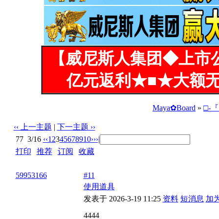
【威尼斯人集团◆上市
亿元返利★■★大额无
Maya✿Board
»
□-『
‹‹ 上一主题
|
下一主题 ››
77
3/16
‹‹
1
2
3
4
5
6
7
8
9
10
››
›|
打印
|
推荐
|
订阅
|
收藏
标题: [3-19]最新BT合集
59953166
#11
使用道具
发表于 2026-3-19 11:25
资料
短消息
加
4444