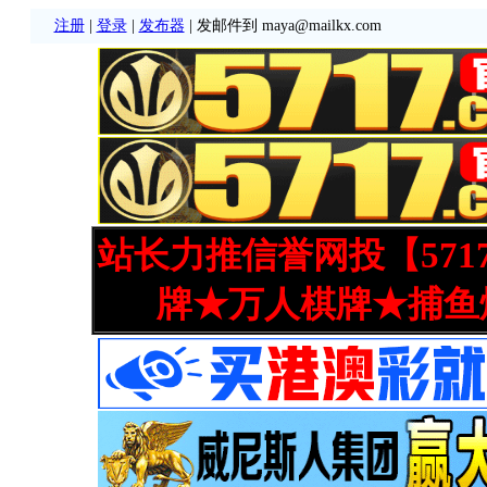
注册
|
登录
|
发布器
| 发邮件到 maya@mailkx.com
站长力推信誉网投【571
牌★万人棋牌★捕鱼