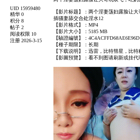
UID 15959480
【影片标题】：两个淫妻荡妇露脸让大
精华 0
插骚妻舔交合处淫水12
积分 8
【影片格式】：MP4
帖子 2
【影片大小】：5185 MB
阅读权限 10
【驗證編號】：4C4ACFFD68AE6E96D7C
注册 2026-3-15
【種子期限】：长期
【下载说明】：迅雷，比特彗星，比特
【影圖預覽】：看不到图请刷新或挂代