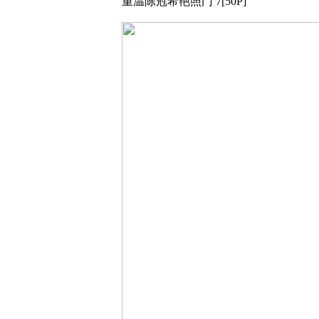
重温陈冠希艳照门 7[50P]