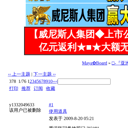
【威尼斯人集团◆上市
亿元返利★■★大额无
Maya✿Board
»
□-『亚
‹‹ 上一主题
|
下一主题 ››
378
1/76
1
2
3
4
5
6
7
8
9
10
››
›|
打印
|
推荐
|
订阅
|
收藏
标题: 重温陈冠希艳照门 7[50P]
y1332049633
#1
该用户已被删除
使用道具
发表于 2009-8-20 05:21