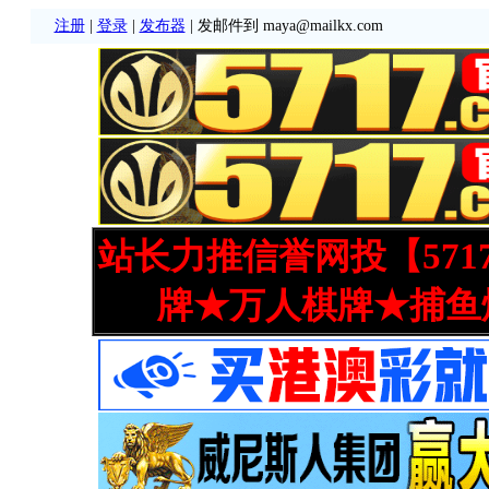
注册
|
登录
|
发布器
| 发邮件到 maya@mailkx.com
站长力推信誉网投【571
牌★万人棋牌★捕鱼