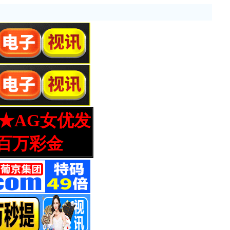
营★AG女优发
百万彩金