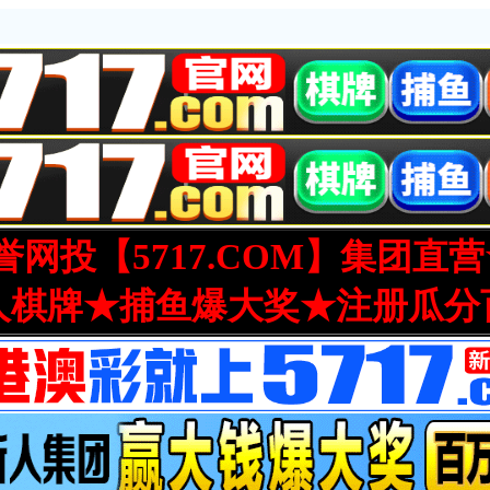
网投【5717.COM】集团直
人棋牌★捕鱼爆大奖★注册瓜分