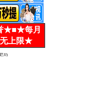
誉★■★每月
%无上限★
JJ)