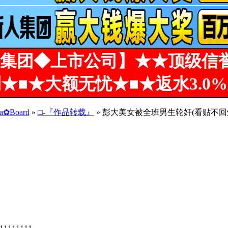
集团◆上市公司】★★顶级信
★■★大额无忧★■★返水3.0
a✿Board
»
□-『作品转载』
» 彭大美女被全班男生轮奸(看贴不回烂