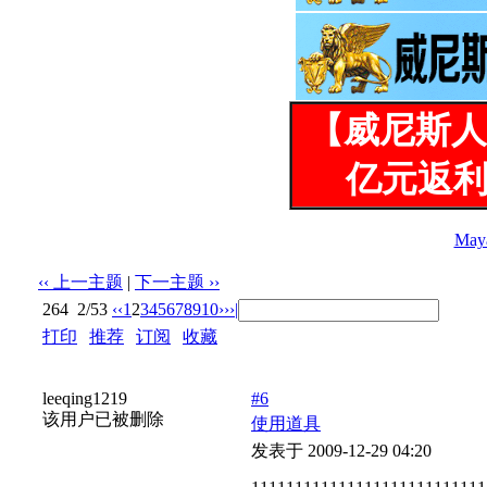
【威尼斯人
亿元返利
May
‹‹ 上一主题
|
下一主题 ››
264
2/53
‹‹
1
2
3
4
5
6
7
8
9
10
››
›|
打印
|
推荐
|
订阅
|
收藏
标题: 彭大美女被全班男生轮奸(看贴不回烂JJ)
leeqing1219
#6
该用户已被删除
使用道具
发表于 2009-12-29 04:20