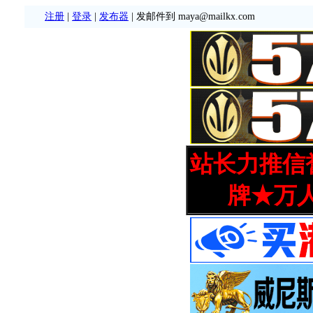
注册
|
登录
|
发布器
| 发邮件到 maya@mailkx.com
站长力推信誉
牌★万