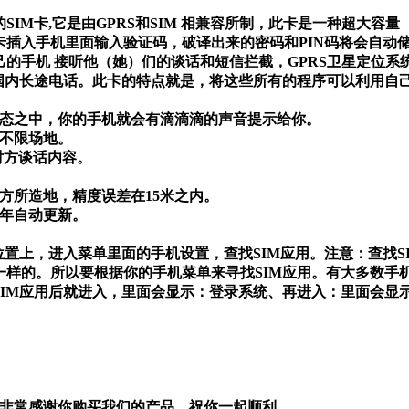
的
SIM
卡
,
它是由
GPRS
和
SIM
相兼容所制，此卡是一种超大容量
卡插入手机里面输入验证码，破译出来的密码和
PIN
码将会自动
己的手机
接听他（她）们的谈话和短信拦截，
GPRS
卫星定位系
国内长途电话。此卡的特点就是，将这些所有的程序可以利用自
态之中，你的手机就会有滴滴滴的声音提示给你。
不限场地。
对方谈话内容。
方所造地，精度误差在
15
米之内。
年自动更新。
位置上，进入菜单里面的手机设置，查找
SIM
应用。注意：查找
S
一样的。所以要根据你的手机菜单来寻找
SIM
应用。有大多数手
SIM
应用后就进入，里面会显示：登录系统、再进入：里面会显
非常感谢你购买我们的产品，祝你一起顺利。