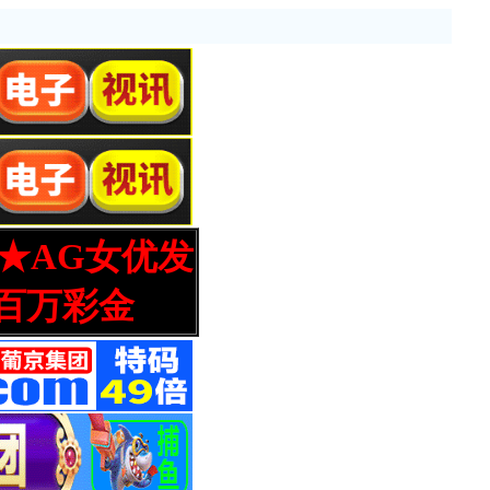
营★AG女优发
百万彩金