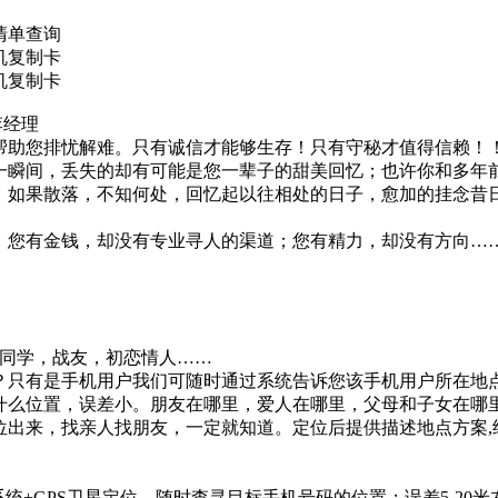
清单查询
机复制卡
机复制卡
:李经理
帮助您排忧解难。只有诚信才能够生存！只有守秘才值得信赖！
一瞬间，丢失的却有可能是您一辈子的甜美回忆；也许你和多年
，如果散落，不知何处，回忆起以往相处的日子，愈加的挂念昔
；您有金钱，却没有专业寻人的渠道；您有精力，却没有方向…
：
，同学，战友，初恋情人……
？只有是手机用户我们可随时通过系统告诉您该手机用户所在地
什么位置，误差小。朋友在哪里，爱人在哪里，父母和子女在哪
出来，找亲人找朋友，一定就知道。定位后提供描述地点方案,
系统+GPS卫星定位，随时查寻目标手机号码的位置；误差5-2