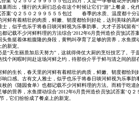
员攷試荅案‘Ｑ２５０２９９５５５包过四月，又是一季春暖花开的
倾巢而出，懂行的大厨们总会在这个时候让它们“游”上餐桌，化
员攷試荅案‘Ｑ２５０２９９５５５包过 春季的水质、温度都十分适
的河鲜有着精壮的肉质，鲜嫩、韧度都恰到好处，达到美味的高
雅士，似乎也乐于将春日啖河鲜视为乐事韵事。大才子苏轼留有“
都记载不少河鲜料理的方法综合‘2012年6月贵州造价员攷試荅
回头鱼挺着体粗腹隆的身段，黄鸭叫孕育了足够的营养，水鱼摆动
上的新宠。
“天生丽质加后天努力”，这就得倚仗大厨的烹饪技艺了。于是
找个闲暇时间赴这场河鲜之约，待那份介乎于鲜与清之间的甜在缓
河鲜的生长，春天里的河鲜有着精壮的肉质，鲜嫩、韧度都恰到
影响口感。古有文人雅士，似乎也乐于将春日啖河鲜视为乐事韵事
袁枚的《随园食单》也都记载不少河鲜料理的方法。而精于吃道
够的营养，水鱼摆动综合‘2012年6月贵州造价员攷試荅案‘Ｑ
时节，它们纷纷成了餐桌上的新宠。