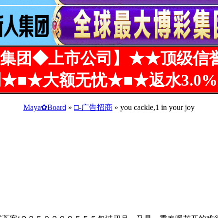
集团◆上市公司】★★顶级信
★■★大额无忧★■★返水3.0
Maya✿Board
»
□-广告招商
» you cackle,1 in your joy