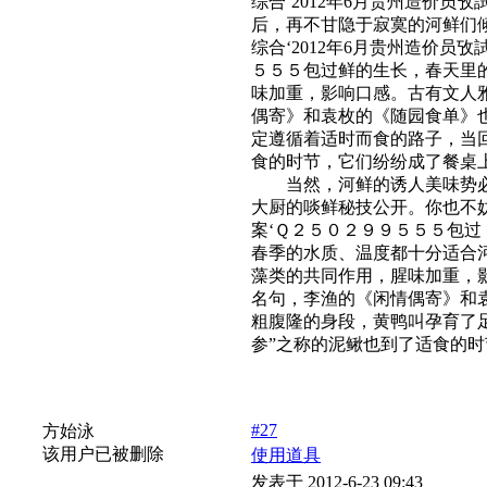
综合‘2012年6月贵州造价
后，再不甘隐于寂寞的河鲜们
综合‘2012年6月贵州造价
５５５包过鲜的生长，春天里
味加重，影响口感。古有文人
偶寄》和袁枚的《随园食单》也
定遵循着适时而食的路子，当
食的时节，它们纷纷成了餐桌
当然，河鲜的诱人美味势必是
大厨的啖鲜秘技公开。你也不妨
案‘Ｑ２５０２９９５５５包过
春季的水质、温度都十分适合
藻类的共同作用，腥味加重，
名句，李渔的《闲情偶寄》和
粗腹隆的身段，黄鸭叫孕育了足
参”之称的泥鳅也到了适食的
#27
方始泳
该用户已被删除
使用道具
发表于 2012-6-23 09:43