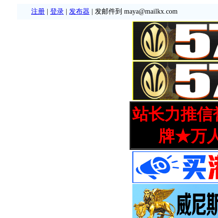
注册
|
登录
|
发布器
| 发邮件到 maya@mailkx.com
站长力推信誉
牌★万