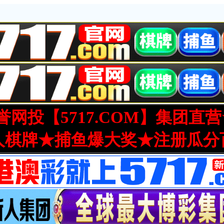
网投【5717.COM】集团直
人棋牌★捕鱼爆大奖★注册瓜分