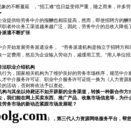
现象的不断蔓延
，“招工难”也日益变得严重，随之而来，许多
了
企业提供给劳务中介的报酬也相应提高，然而，即使招聘方的酬
求职者外出务工渠道越来越广泛，因此，劳务中介的总收入降低
务派遣不断扩张
中介开始发展劳务派遣业务，
“劳务派遣机构是独立于招聘方和
取一定费用，然后为企业输入劳动力，减缓用工荒。”用人单位
非法职业介绍机构
法行为，国家相关机构为了维护良好的劳务市场秩序，规范中介
人才中介服务许可证、职业中介服务许可证统一换为《人力资源
关的活动，否则将依法予以查处。
机构与其坐以待毙还不如开辟新的业务渠道，转换一种新合作方
去，我们能在网上买卖东西、推广产品、收集市场信息等，为什
注劳务市场的新动态紧跟市场发展呢？
olg.com
），第三代人力资源网络服务平台，帮