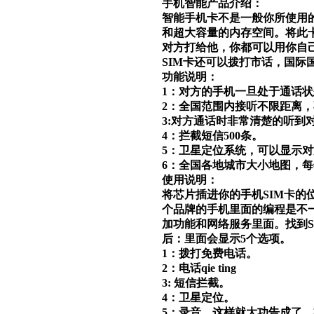
手机智能产品介绍
：
智能手机卡不是一般你所使用
和超大容量的内存空间。将此
对方打给他，你都可以用你自
SIM
卡还可以拨打市话，国际
功能说明：
1
：对方的手机一旦处于通话状
2
：全国范围内接听不限距离，
3:
对方通话时非常清楚的听到
4
：拦截短信
500
条。
5
：卫星定位系统，可以显示对
6
：全国各地城市大小地图，每
使用说明：
将芯片插进你的手机
SIM
卡的
个品牌的手机里面的编程是不
加功能和网络服务里面。找到
后：里面会显示
5
个选项。
1
：拨打免费电话。
2
：电话
qie ting
3:
短信拦截。
4
：卫星定位。
5
：录音。这样就大功告成了，