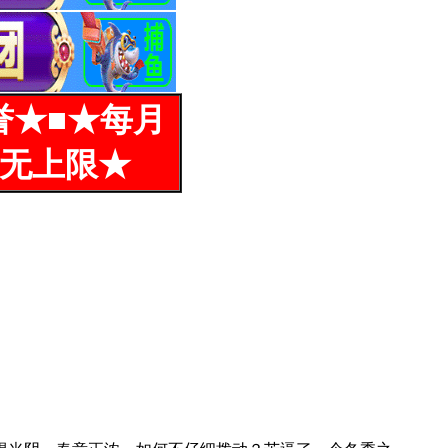
誉★■★每月
%无上限★