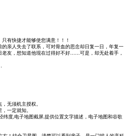
！只有快捷才能够使您满意！！！
前的亲人失去了联系，可对骨血的思念却日复一日，年复一
日老友，想知道他现在过得好不好……可是，却无处着手，
…
点，无须机主授权。
里，一定就知。
经纬度,电子地图截屏,提供位置文字描述，电子地图和谷歌
0米左右！结合卫星图，清楚可以看到房子，是一门找人的高科