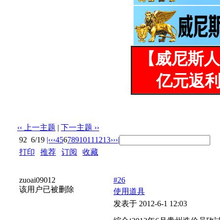
【威尼斯人
亿元返利
‹‹ 上一主题
|
下一主题 ››
92
6/19
|‹
‹‹
4
5
6
7
8
9
10
11
12
13
››
›|
打印
|
推荐
|
订阅
|
收藏
标题: you cackle,1 in your joy
zuoai09012
#26
该用户已被删除
使用道具
发表于 2012-6-1 12:03